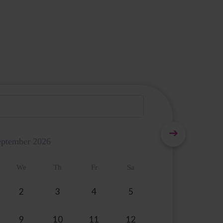
eptember
2026
We
Th
Fr
Sa
2
3
4
5
9
10
11
12