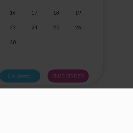
16
17
18
19
23
24
25
26
30
Zurücksetzen
FLUG FINDEN