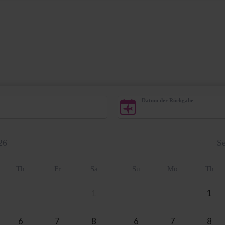
Datum der Rückgabe
26
S
Th
Fr
Sa
Su
Mo
Th
1
1
6
7
8
6
7
8