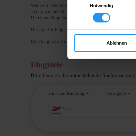
Notwendig
Ablehnen
Flugziele
Bitte benutze die untenstehende Suchmaschine,
Hin- und Rückflug
Passagiere
Von